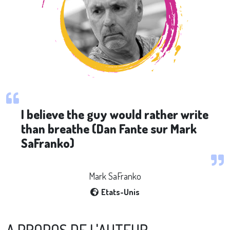
CITATION
I believe the guy would rather write
than breathe (Dan Fante sur Mark
SaFranko)
NOM COURT
Mark SaFranko
Etats-Unis
LOCALISATION