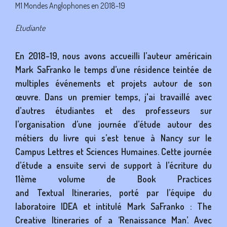
NIVEAU D'ÉTUDE
M1 Mondes Anglophones en 2018-19
NI
M1 M
STATUT
Etudiante
ST
Etud
CORPS
En 2018-19, nous avons accueilli l’auteur américain
C
Mar
Mark SaFranko le temps d’une résidence teintée de
et 
multiples événements et projets autour de son
rec
œuvre. Dans un premier temps, j'ai travaillé avec
un 
d’autres étudiantes et des professeurs sur
J’a
l’organisation d’une journée d’étude autour des
la 
métiers du livre qui s’est tenue à Nancy sur le
Suic
Campus Lettres et Sciences Humaines. Cette journée
psy
d’étude a ensuite servi de support à l’écriture du
song
11ème volume de Book Practices
cell
and Textual Itineraries, porté par l’équipe du
pou
laboratoire IDEA et intitulé Mark SaFranko : The
péda
Creative Itineraries of a ‘Renaissance Man’. Avec
dir