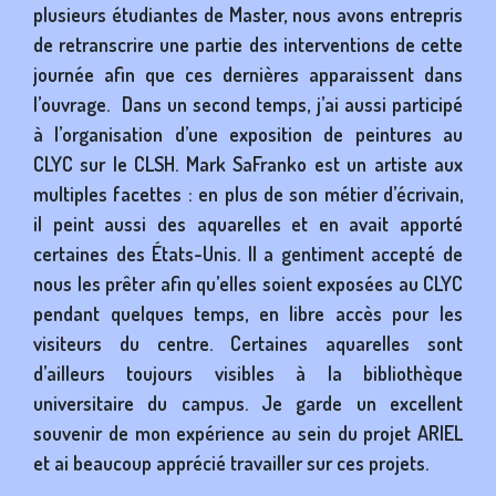
plusieurs étudiantes de Master, nous avons entrepris
son
de retranscrire une partie des interventions de cette
litt
journée afin que ces dernières apparaissent dans
pre
l’ouvrage. Dans un second temps, j’ai aussi participé
l’éc
à l’organisation d’une exposition de peintures au
fut 
CLYC sur le CLSH. Mark SaFranko est un artiste aux
plu
multiples facettes : en plus de son métier d’écrivain,
dre
il peint aussi des aquarelles et en avait apporté
que
certaines des États-Unis. Il a gentiment accepté de
tou
nous les prêter afin qu’elles soient exposées au CLYC
Suic
pendant quelques temps, en libre accès pour les
con
visiteurs du centre. Certaines aquarelles sont
text
d’ailleurs toujours visibles à la bibliothèque
meil
universitaire du campus. Je garde un excellent
trav
souvenir de mon expérience au sein du projet ARIEL
mei
et ai beaucoup apprécié travailler sur ces projets.
lit
publ