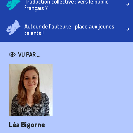
Traduction collective : vers le public
français ?
Autour de l'auteur.e : place aux jeunes
talents !
VU PAR ...
PHOTO
IMAGE
P
IM
TITRE
Léa Bigorne
TI
Es